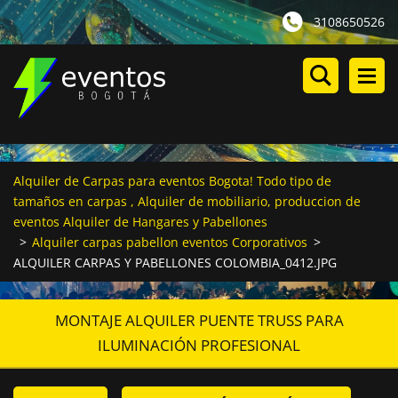
3108650526
Alquiler de Carpas para eventos Bogota! Todo tipo de
tamaños en carpas , Alquiler de mobiliario, produccion de
eventos Alquiler de Hangares y Pabellones
>
Alquiler carpas pabellon eventos Corporativos
>
ALQUILER CARPAS Y PABELLONES COLOMBIA_0412.JPG
MONTAJE ALQUILER PUENTE TRUSS PARA
ILUMINACIÓN PROFESIONAL