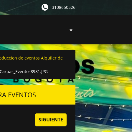
3108650526
roduccion de eventos Alquiler de
_Carpas_Eventos8981.JPG
ARA EVENTOS
SIGUIENTE