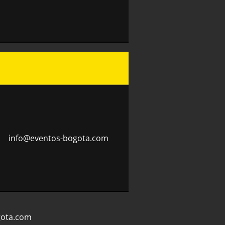
info@eve
ntos-bog
ota.com
gota.com