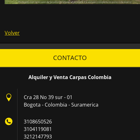
Volver
CONTACTO
Alquiler y Venta Carpas Colombia
Cra 28 No 39 sur - 01
Bogota - Colombia - Suramerica
3108650526
3104119081
3212147793