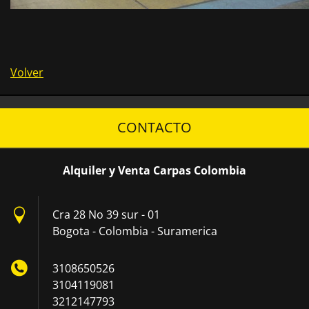
Volver
CONTACTO
Alquiler y Venta Carpas Colombia
Cra 28 No 39 sur - 01
Bogota - Colombia - Suramerica
3108650526
3104119081
3212147793