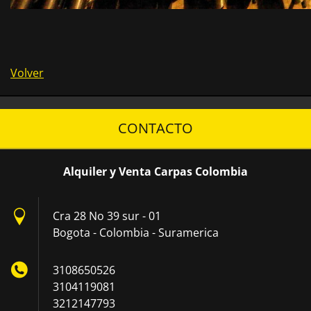
Volver
CONTACTO
Alquiler y Venta Carpas Colombia
Cra 28 No 39 sur - 01
Bogota - Colombia - Suramerica
3108650526
3104119081
3212147793