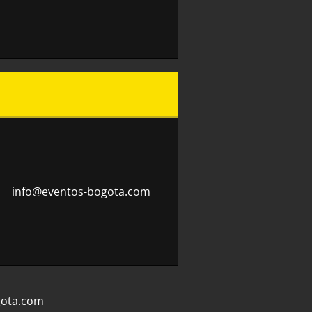
info@eve
ntos-bog
ota.com
gota.com