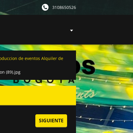
3108650526
roduccion de eventos Alquiler de
on (89).jpg
SIGUIENTE