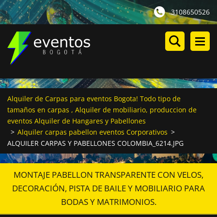
3108650526
Alquiler de Carpas para eventos Bogota! Todo tipo de
tamaños en carpas , Alquiler de mobiliario, produccion de
eventos Alquiler de Hangares y Pabellones
>
Alquiler carpas pabellon eventos Corporativos
>
ALQUILER CARPAS Y PABELLONES COLOMBIA_6214.JPG
MONTAJE PABELLON TRANSPARENTE CON VELOS,
DECORACIÓN, PISTA DE BAILE Y MOBILIARIO PARA
BODAS Y MATRIMONIOS.