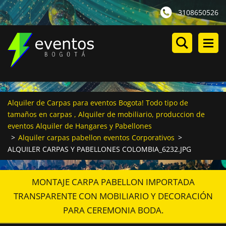
3108650526
Alquiler de Carpas para eventos Bogota! Todo tipo de
tamaños en carpas , Alquiler de mobiliario, produccion de
eventos Alquiler de Hangares y Pabellones
>
Alquiler carpas pabellon eventos Corporativos
>
ALQUILER CARPAS Y PABELLONES COLOMBIA_6232.JPG
MONTAJE CARPA PABELLON IMPORTADA
TRANSPARENTE CON MOBILIARIO Y DECORACIÓN
PARA CEREMONIA BODA.